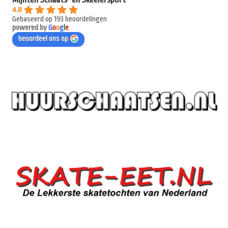
4.8
Gebaseerd op 193 beoordelingen
powered by
G
o
o
g
l
e
beoordeel ons op