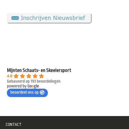
Mijnten Schaats- en Skeelersport
4.8
Gebaseerd op 193 beoordelingen
powered by
G
o
o
g
l
e
beoordeel ons op
CONTACT