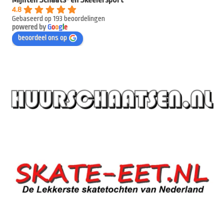
4.8
Gebaseerd op 193 beoordelingen
powered by
G
o
o
g
l
e
beoordeel ons op