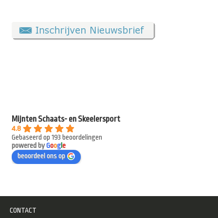
Mijnten Schaats- en Skeelersport
4.8
Gebaseerd op 193 beoordelingen
powered by
G
o
o
g
l
e
beoordeel ons op
CONTACT