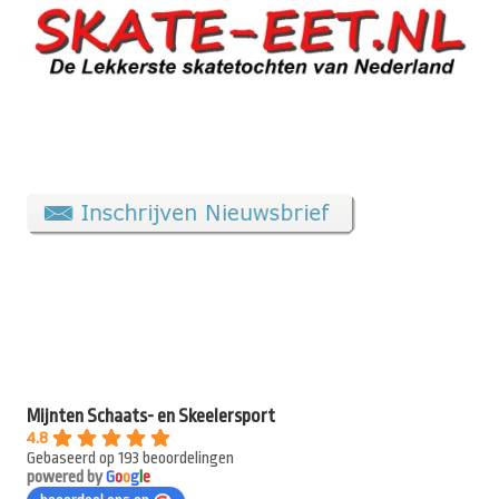
Mijnten Schaats- en Skeelersport
4.8
Gebaseerd op 193 beoordelingen
powered by
G
o
o
g
l
e