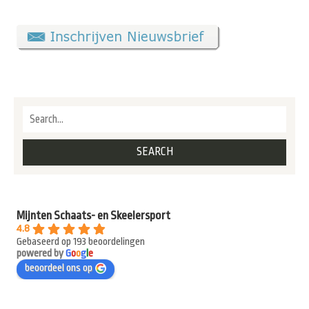
Mijnten Schaats- en Skeelersport
4.8
Gebaseerd op 193 beoordelingen
powered by
G
o
o
g
l
e
beoordeel ons op