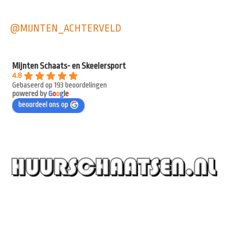
@MIJNTEN_ACHTERVELD
Mijnten Schaats- en Skeelersport
4.8
Gebaseerd op 193 beoordelingen
powered by
G
o
o
g
l
e
beoordeel ons op