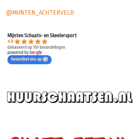
@MIJNTEN_ACHTERVELD
Mijnten Schaats- en Skeelersport
4.8
Gebaseerd op 193 beoordelingen
powered by
G
o
o
g
l
e
beoordeel ons op