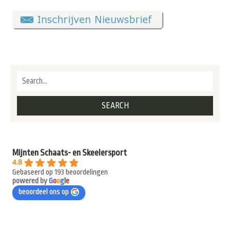
Mijnten Schaats- en Skeelersport
4.8
Gebaseerd op 193 beoordelingen
powered by
G
o
o
g
l
e
beoordeel ons op