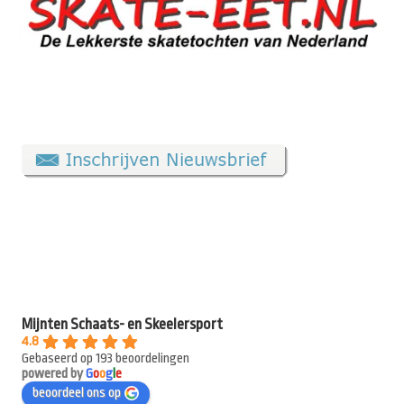
Mijnten Schaats- en Skeelersport
4.8
Gebaseerd op 193 beoordelingen
powered by
G
o
o
g
l
e
beoordeel ons op