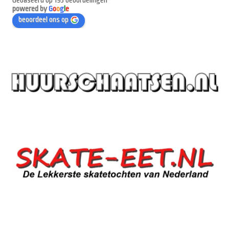
Gebaseerd op 193 beoordelingen
powered by
G
o
o
g
l
e
beoordeel ons op