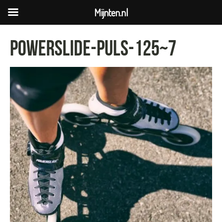
Mijnten.nl
powerslide-puls-125~7