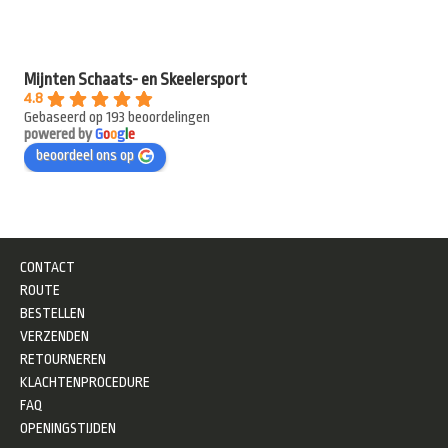
Mijnten Schaats- en Skeelersport
4.8
Gebaseerd op 193 beoordelingen
powered by
G
o
o
g
l
e
beoordeel ons op
CONTACT
ROUTE
BESTELLEN
VERZENDEN
RETOURNEREN
KLACHTENPROCEDURE
FAQ
OPENINGSTIJDEN