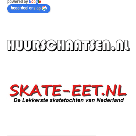
powered by
G
o
o
g
l
e
beoordeel ons op