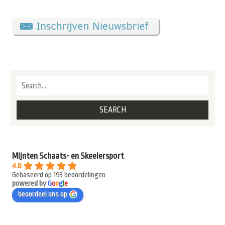
Mijnten Schaats- en Skeelersport
4.8
Gebaseerd op 193 beoordelingen
powered by
G
o
o
g
l
e
beoordeel ons op