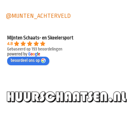
@MIJNTEN_ACHTERVELD
Mijnten Schaats- en Skeelersport
4.8
Gebaseerd op 193 beoordelingen
powered by
G
o
o
g
l
e
beoordeel ons op