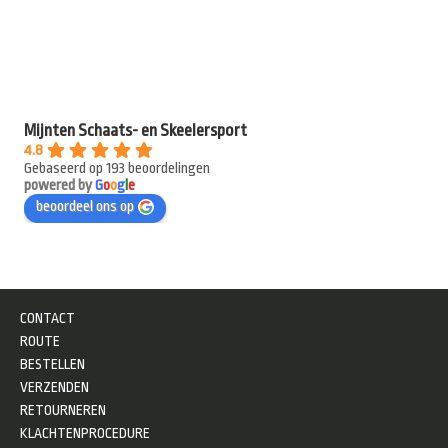
Mijnten Schaats- en Skeelersport
4.8
Gebaseerd op 193 beoordelingen
powered by
G
o
o
g
l
e
beoordeel ons op
CONTACT
ROUTE
BESTELLEN
VERZENDEN
RETOURNEREN
KLACHTENPROCEDURE