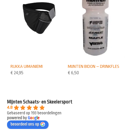
RUKKA UIMANIEMI
MIJNTEN BIDON – DRINKFLES
€
24,95
€
6,50
Mijnten Schaats- en Skeelersport
4.8
Gebaseerd op 193 beoordelingen
powered by
G
o
o
g
l
e
beoordeel ons op