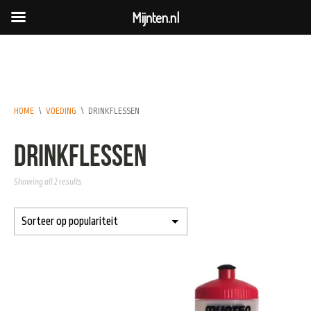
Mijnten.nl
HOME
\
VOEDING
\
DRINKFLESSEN
Drinkflessen
Showing all 2 results