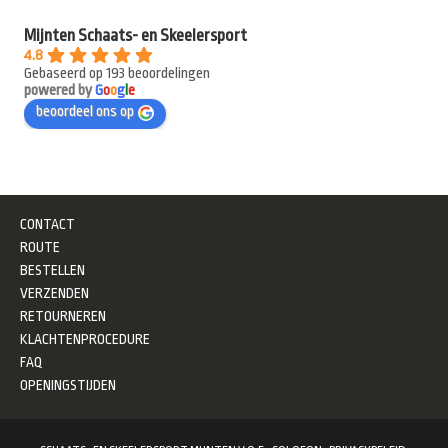
Mijnten Schaats- en Skeelersport
4.8
Gebaseerd op 193 beoordelingen
powered by
G
o
o
g
l
e
beoordeel ons op
CONTACT
ROUTE
BESTELLEN
VERZENDEN
RETOURNEREN
KLACHTENPROCEDURE
FAQ
OPENINGSTIJDEN