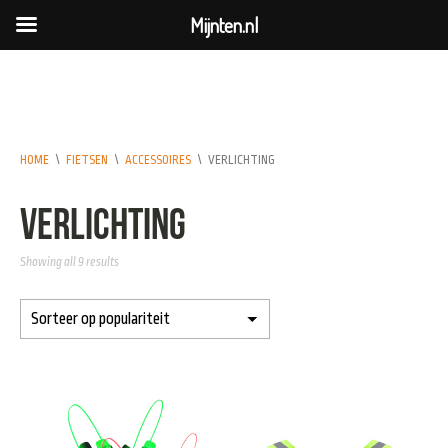
Mijnten.nl
HOME
\
FIETSEN
\
ACCESSOIRES
\
VERLICHTING
Verlichting
Showing all 9 results