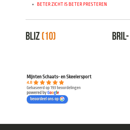
BETER ZICHT IS BETER PRESTEREN
Bliz
(10)
Bril
Mijnten Schaats- en Skeelersport
4.8
Gebaseerd op 193 beoordelingen
powered by
G
o
o
g
l
e
beoordeel ons op