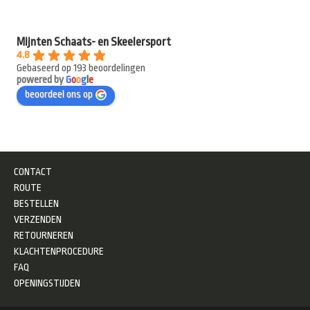
Mijnten Schaats- en Skeelersport
4.8
Gebaseerd op 193 beoordelingen
powered by
G
o
o
g
l
e
beoordeel ons op
CONTACT
ROUTE
BESTELLEN
VERZENDEN
RETOURNEREN
KLACHTENPROCEDURE
FAQ
OPENINGSTIJDEN