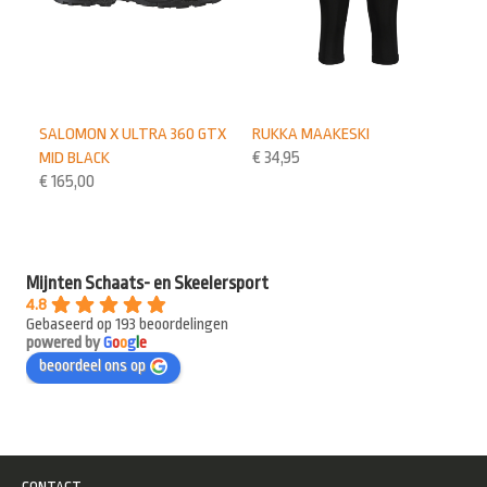
SALOMON X ULTRA 360 GTX
RUKKA MAAKESKI
MID BLACK
€
34,95
€
165,00
Mijnten Schaats- en Skeelersport
4.8
Gebaseerd op 193 beoordelingen
powered by
G
o
o
g
l
e
beoordeel ons op