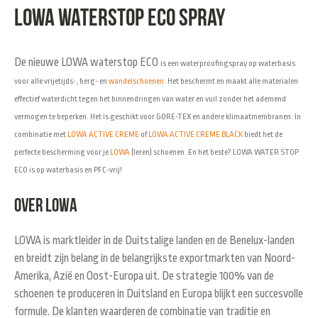
LOWA waterstop ECO spray
De nieuwe LOWA waterstop ECO
is een waterproofingspray op waterbasis
voor alle vrijetijds-, berg- en
wandelschoenen
. Het beschermt en maakt alle materialen
effectief waterdicht tegen het binnendringen van water en vuil zonder het ademend
vermogen te beperken. Het is geschikt voor GORE-TEX en andere klimaatmembranen. In
combinatie met
LOWA ACTIVE CREME
of
LOWA ACTIVE CREME BLACK
biedt het de
perfecte bescherming voor je
LOWA
(leren) schoenen. En het beste? LOWA WATER STOP
ECO is op waterbasis en PFC-vrij!
Over LOWA
LOWA is marktleider in de Duitstalige landen en de Benelux-landen
en breidt zijn belang in de belangrijkste exportmarkten van Noord-
Amerika, Azië en Oost-Europa uit. De strategie 100% van de
schoenen te produceren in Duitsland en Europa blijkt een succesvolle
formule. De klanten waarderen de combinatie van traditie en