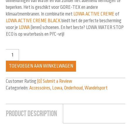
binnendringen van water en vuil zonder het ademend vermogen te
beperken. Het is geschikt voor GORE-TEX en andere
klimaatmembranen. In combinatie met
LOWA ACTIVE CREME
of
LOWA ACTIVE CREME BLACK
biedt het de perfecte bescherming
voor je
LOWA
(leren) schoenen. En het beste? LOWA WATER STOP
ECO is op waterbasis en PFC-vrij!
TOEVOEGEN AAN WINKELWAGEN
Customer Rating
(0)
Submit a Review
Categorieën:
Accessoires
,
Lowa
,
Onderhoud
,
Wandelsport
Product Description