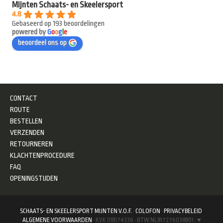
Mijnten Schaats- en Skeelersport
4.8
Gebaseerd op 193 beoordelingen
powered by
G
o
o
g
l
e
beoordeel ons op
CONTACT
ROUTE
BESTELLEN
VERZENDEN
RETOURNEREN
KLACHTENPROCEDURE
FAQ
OPENINGSTIJDEN
SCHAATS- EN SKEELERSPORT MIJNTEN V.O.F.
·
COLOFON
·
PRIVACYBELEID
·
ALGEMENE VOORWAARDEN
· KVK 08074336 · BTW NL817276038B01 · ♥