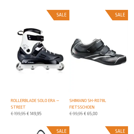
SALE
SALE
ROLLERBLADE SOLO ERA –
SHIMANO SH-R078L
STREET
FIETSSCHOEN
€
199,95
€
149,95
€
99,95
€
65,00
SALE
SALE