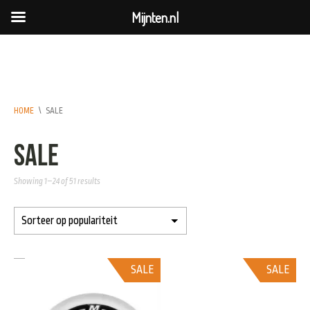
Mijnten.nl
HOME
\
SALE
sale
Showing 1–24 of 51 results
SALE
SALE