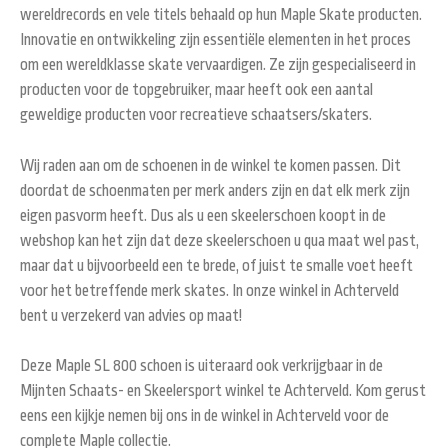
wereldrecords en
vele titels
behaald
op hun
Maple
Skate
producten
.
Innovatie en
ontwikkeling
zijn essentiële elementen
in het proces
om
een wereldklasse
skate
vervaardigen.
Ze zijn
gespecialiseerd in
producten voor
de top
gebruiker, maar
heeft ook een aantal
geweldige producten
voor recreatieve
schaatsers/skaters
.
Wij raden aan om de schoenen in de winkel te komen passen. Dit
doordat de schoenmaten per merk anders zijn en dat elk merk zijn
eigen pasvorm heeft. Dus als u een skeelerschoen koopt in de
webshop kan het zijn dat deze skeelerschoen u qua maat wel past,
maar dat u bijvoorbeeld een te brede, of juist te smalle voet heeft
voor het betreffende merk skates. In onze winkel in Achterveld
bent u verzekerd van advies op maat!
Deze Maple SL 800 schoen is uiteraard ook verkrijgbaar in de
Mijnten Schaats- en Skeelersport winkel te Achterveld. Kom gerust
eens een kijkje nemen bij ons in de winkel in Achterveld voor de
complete Maple collectie.