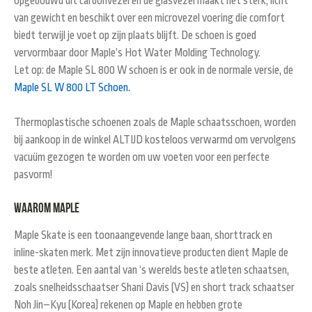
opgebouwd uit
carbon
vezel
en de glasvezel
maakt het
sterk, licht
van gewicht en
beschikt over een
microvezel voering
die comfort
biedt
terwijl
je voet
op zijn plaats blijft
.
De schoen is goed
vervormbaar door Maple’s Hot
Water
Molding
Technology.
Let op: de Maple SL 800 W schoen is er ook in de normale versie, de
Maple SL W 800 LT Schoen.
Thermoplastische schoenen zoals de Maple schaatsschoen, worden
bij aankoop in de winkel ALTIJD kosteloos verwarmd om vervolgens
vacuüm gezogen te worden om uw voeten voor een perfecte
pasvorm!
Waarom Maple
Maple
Skate
is een toonaangevende
lange baan
,
shorttrack
en
inline-skaten
merk.
Met zijn innovatieve
producten
dient
Maple
de
beste
atleten
.
Een aantal van
‘s werelds beste
atleten
schaatsen
,
zoals snelheids
schaatser
Shani
Davis
(
VS) en
short track
schaatser
Noh
Jin
–
Kyu
(
Korea)
rekenen op
Maple
en
hebben grote