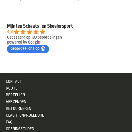
Mijnten Schaats- en Skeelersport
4.8
Gebaseerd op 193 beoordelingen
powered by
G
o
o
g
l
e
beoordeel ons op
CONTACT
ROUTE
BESTELLEN
VERZENDEN
RETOURNEREN
KLACHTENPROCEDURE
FAQ
OPENINGSTIJDEN