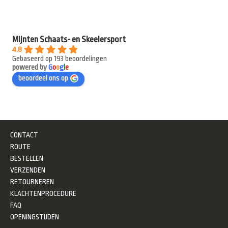
Mijnten Schaats- en Skeelersport
4.8
Gebaseerd op 193 beoordelingen
powered by
G
o
o
g
l
e
beoordeel ons op
CONTACT
ROUTE
BESTELLEN
VERZENDEN
RETOURNEREN
KLACHTENPROCEDURE
FAQ
OPENINGSTIJDEN