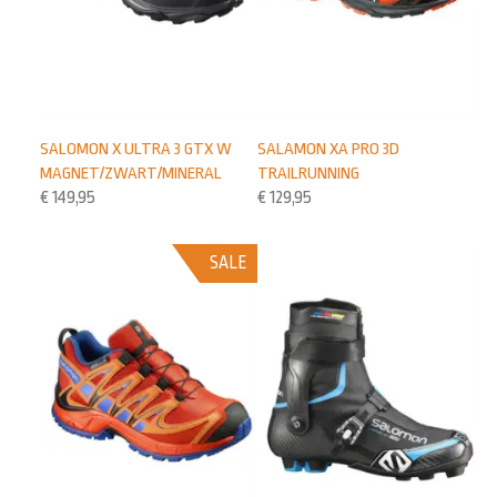
SALOMON X ULTRA 3 GTX W
SALAMON XA PRO 3D
MAGNET/ZWART/MINERAL
TRAILRUNNING
€
149,95
€
129,95
SALE