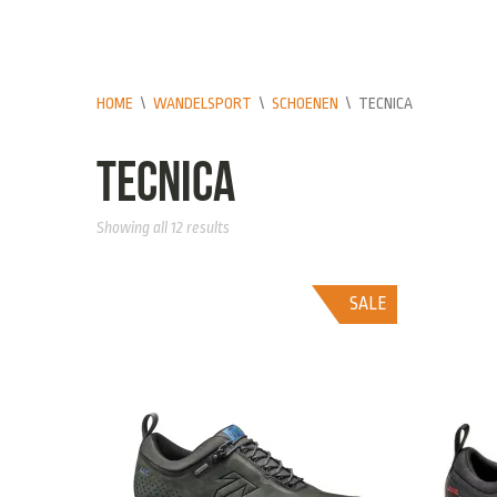
HOME
\
WANDELSPORT
\
SCHOENEN
\
TECNICA
Tecnica
Showing all 12 results
SALE