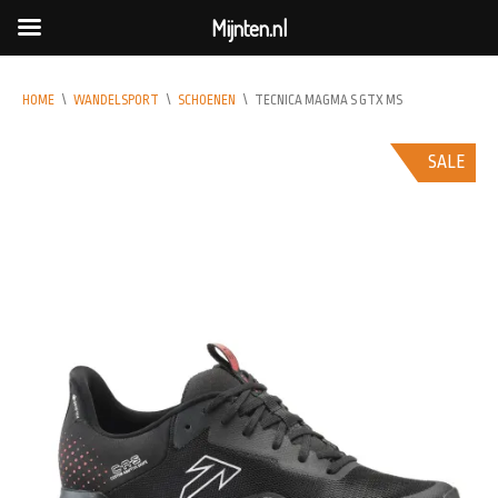
Mijnten.nl
HOME
\
WANDELSPORT
\
SCHOENEN
\
TECNICA MAGMA S GTX MS
SALE