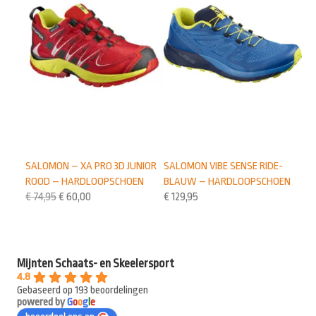
SALOMON VIBE SENSE RIDE-
SALOMON – XA PRO 3D JUNIOR
BLAUW – HARDLOOPSCHOEN
ROOD – HARDLOOPSCHOEN
€
129,95
€
74,95
€
60,00
Mijnten Schaats- en Skeelersport
4.8
Gebaseerd op 193 beoordelingen
powered by
G
o
o
g
l
e