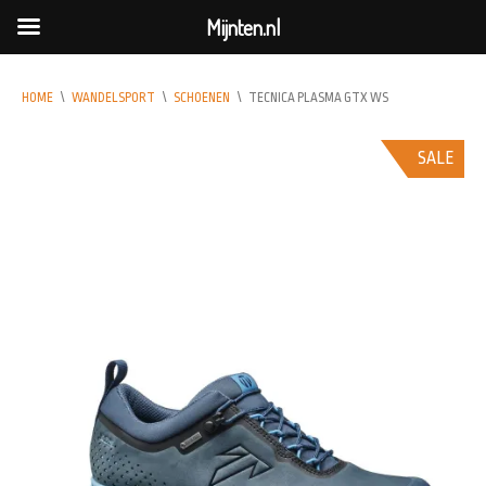
Mijnten.nl
HOME
\
WANDELSPORT
\
SCHOENEN
\
TECNICA PLASMA GTX WS
SALE