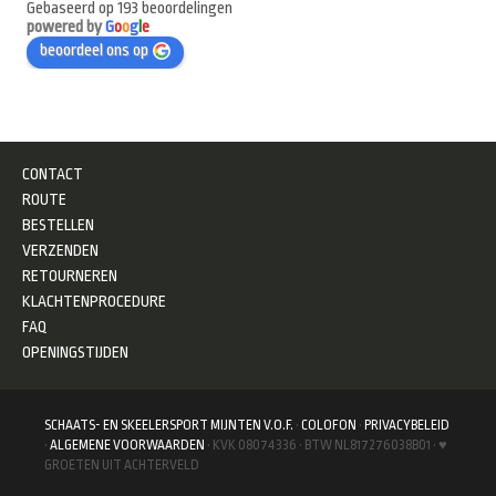
Gebaseerd op 193 beoordelingen
powered by
G
o
o
g
l
e
beoordeel ons op
CONTACT
ROUTE
BESTELLEN
VERZENDEN
RETOURNEREN
KLACHTENPROCEDURE
FAQ
OPENINGSTIJDEN
SCHAATS- EN SKEELERSPORT MIJNTEN V.O.F.
·
COLOFON
·
PRIVACYBELEID
·
ALGEMENE VOORWAARDEN
· KVK 08074336 · BTW NL817276038B01 · ♥
GROETEN UIT ACHTERVELD