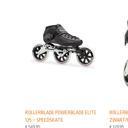
ROLLERBLADE POWERBLADE ELITE
ROLLERB
125 – SPEEDSKATE
ZWART/
€
549,95
€
329,95