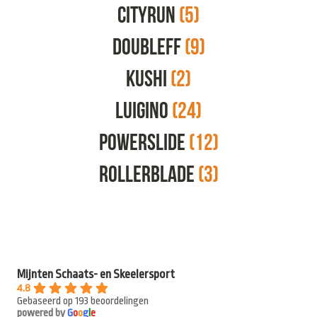
Cityrun
(5)
Doubleff
(9)
Kushi
(2)
Luigino
(24)
Powerslide
(12)
Rollerblade
(3)
Mijnten Schaats- en Skeelersport
4.8
Gebaseerd op 193 beoordelingen
powered by
G
o
o
g
l
e