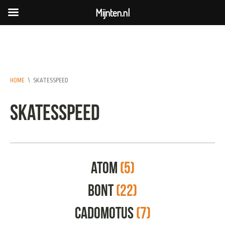
Mijnten.nl
HOME
\
SKATESSPEED
skatesspeed
Atom
(5)
Bont
(22)
CadoMotus
(7)