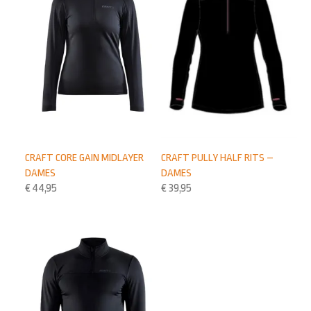
CRAFT CORE GAIN MIDLAYER
CRAFT PULLY HALF RITS –
DAMES
DAMES
€
44,95
€
39,95