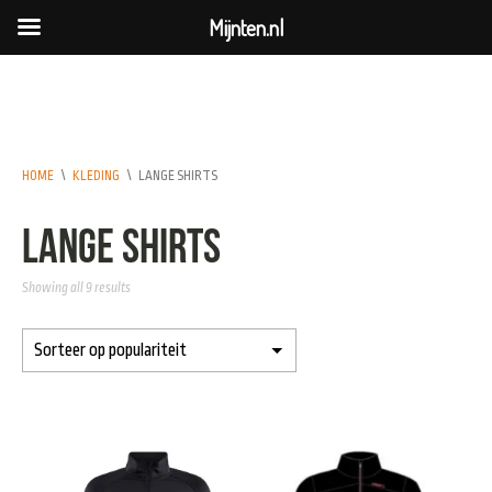
Mijnten.nl
HOME
\
KLEDING
\
LANGE SHIRTS
Lange shirts
Showing all 9 results