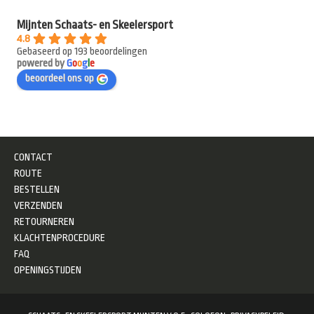
Mijnten Schaats- en Skeelersport
4.8
Gebaseerd op 193 beoordelingen
powered by
G
o
o
g
l
e
beoordeel ons op
CONTACT
ROUTE
BESTELLEN
VERZENDEN
RETOURNEREN
KLACHTENPROCEDURE
FAQ
OPENINGSTIJDEN