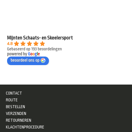
Mijnten Schaats- en Skeelersport
4.8
Gebaseerd op 193 beoordelingen
powered by
G
o
o
g
l
e
beoordeel ons op
CONTACT
ROUTE
BESTELLEN
VERZENDEN
RETOURNEREN
KLACHTENPROCEDURE