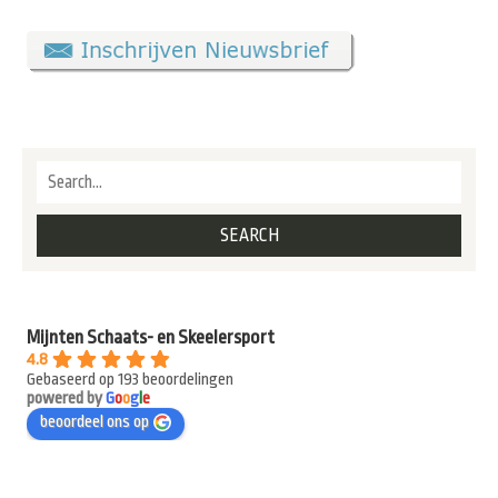
Mijnten Schaats- en Skeelersport
4.8
Gebaseerd op 193 beoordelingen
powered by
G
o
o
g
l
e
beoordeel ons op