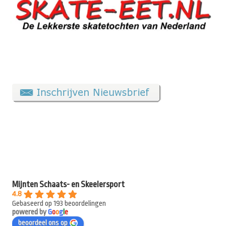
Mijnten Schaats- en Skeelersport
4.8
Gebaseerd op 193 beoordelingen
powered by
G
o
o
g
l
e
beoordeel ons op