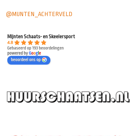
@MIJNTEN_ACHTERVELD
Mijnten Schaats- en Skeelersport
4.8
Gebaseerd op 193 beoordelingen
powered by
G
o
o
g
l
e
beoordeel ons op