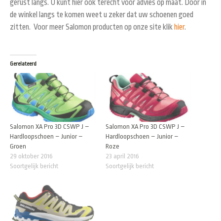
gerust langs. U kunt hier ook terecht voor advies op maat. Door in
de winkel langs te komen weet u zeker dat uw schoenen goed
zitten. Voor meer Salomon producten op onze site klik
hier
.
Gerelateerd
Salomon XA Pro 3D CSWP J –
Salomon XA Pro 3D CSWP J –
Hardloopschoen – Junior –
Hardloopschoen – Junior –
Groen
Roze
29 oktober 2016
23 april 2016
Soortgelijk bericht
Soortgelijk bericht