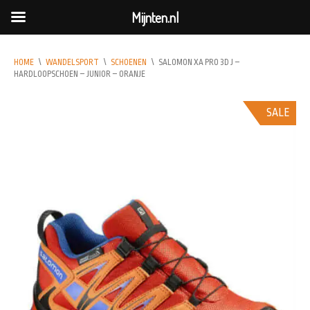
Mijnten.nl
HOME
\
WANDELSPORT
\
SCHOENEN
\
SALOMON XA PRO 3D J –
HARDLOOPSCHOEN – JUNIOR – ORANJE
SALE