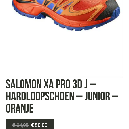
Salomon XA Pro 3D J –
Hardloopschoen – Junior –
oranje
€
64,95
€
50,00