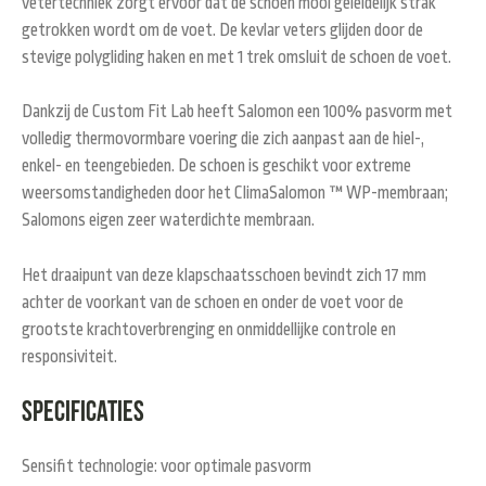
vetertechniek zorgt ervoor dat de schoen mooi geleidelijk strak
getrokken wordt om de voet. De kevlar veters glijden door de
stevige polygliding haken en met 1 trek omsluit de schoen de voet.
Dankzij de Custom Fit Lab heeft Salomon een 100% pasvorm met
volledig thermovormbare voering die zich aanpast aan de hiel-,
enkel- en teengebieden. De schoen is geschikt voor extreme
weersomstandigheden door het ClimaSalomon ™ WP-membraan;
Salomons eigen zeer waterdichte membraan.
Het draaipunt van deze klapschaatsschoen bevindt zich 17 mm
achter de voorkant van de schoen en onder de voet voor de
grootste krachtoverbrenging en onmiddellijke controle en
responsiviteit.
Specificaties
Sensifit technologie: voor optimale pasvorm