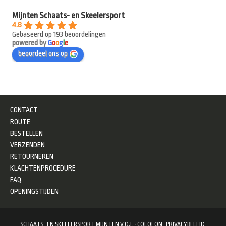
Mijnten Schaats- en Skeelersport
4.8
Gebaseerd op 193 beoordelingen
powered by
G
o
o
g
l
e
beoordeel ons op
CONTACT
ROUTE
BESTELLEN
VERZENDEN
RETOURNEREN
KLACHTENPROCEDURE
FAQ
OPENINGSTIJDEN
SCHAATS- EN SKEELERSPORT MIJNTEN V.O.F.
·
COLOFON
·
PRIVACYBELEID