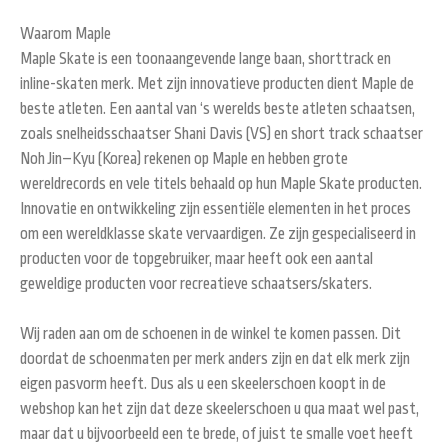
Waarom Maple
Maple
Skate
is een toonaangevende
lange baan
,
shorttrack
en
inline-skaten
merk.
Met zijn innovatieve
producten
dient
Maple
de
beste
atleten
.
Een aantal van
‘s werelds beste
atleten
schaatsen
,
zoals snelheids
schaatser
Shani
Davis
(
VS) en
short track
schaatser
Noh
Jin
–
Kyu
(
Korea)
rekenen op
Maple
en
hebben grote
wereldrecords en
vele titels
behaald
op hun
Maple
Skate
producten
.
Innovatie en
ontwikkeling
zijn essentiële elementen
in het proces
om
een wereldklasse
skate
vervaardigen.
Ze zijn
gespecialiseerd in
producten voor
de top
gebruiker, maar
heeft ook een aantal
geweldige producten
voor recreatieve
schaatsers/skaters
.
Wij raden aan om de schoenen in de winkel te komen passen. Dit
doordat de schoenmaten per merk anders zijn en dat elk merk zijn
eigen pasvorm heeft. Dus als u een skeelerschoen koopt in de
webshop kan het zijn dat deze skeelerschoen u qua maat wel past,
maar dat u bijvoorbeeld een te brede, of juist te smalle voet heeft