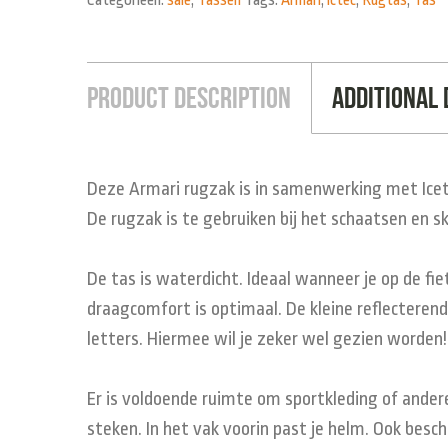
Categorieën:
sale
,
Tassen
Tags:
Armari
,
ictec
,
Rugtas
,
Tas
Product Description
Additional 
Deze Armari rugzak is in samenwerking met Icete
De rugzak is te gebruiken bij het schaatsen en s
De tas is waterdicht. Ideaal wanneer je op de fie
draagcomfort is optimaal. De kleine reflecterend
letters. Hiermee wil je zeker wel gezien worden
Er is voldoende ruimte om sportkleding of andere
steken. In het vak voorin past je helm. Ook besc