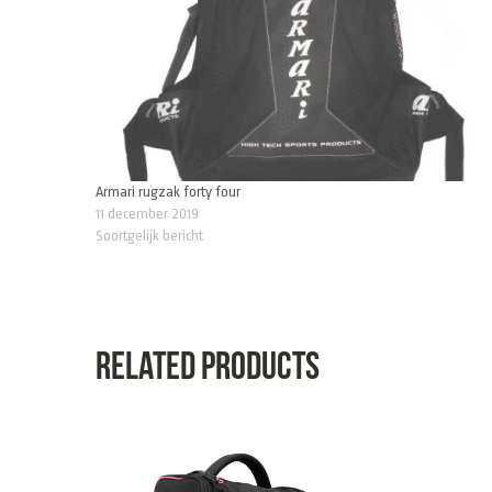
Armari rugzak forty four
11 december 2019
Soortgelijk bericht
Related products