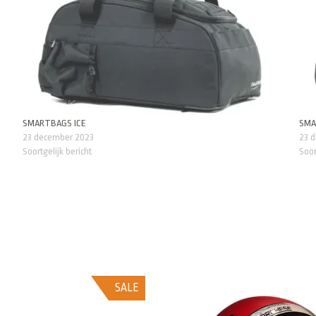
SMARTBAGS ICE
SMA
23 december 2023
23 
Soortgelijk bericht
Soor
SALE