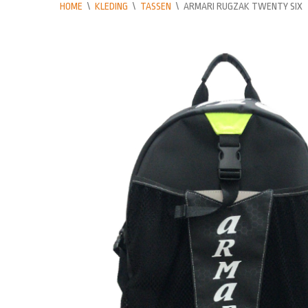
HOME
\
KLEDING
\
TASSEN
\
ARMARI RUGZAK TWENTY SIX