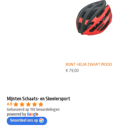
BONT HELM ZWART/ROOD
€
79,00
Mijnten Schaats- en Skeelersport
4.8
Gebaseerd op 193 beoordelingen
powered by
G
o
o
g
l
e
beoordeel ons op