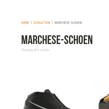
HOME
\
SCHAATSEN
\
MARCHESE-SCHOEN
Marchese-schoen
Showing all 2 results