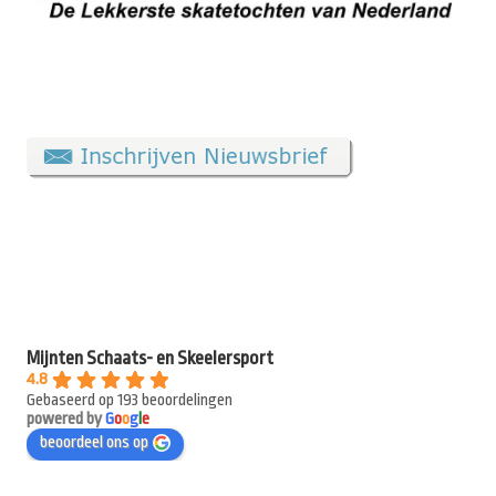
Mijnten Schaats- en Skeelersport
4.8
Gebaseerd op 193 beoordelingen
powered by
G
o
o
g
l
e
beoordeel ons op