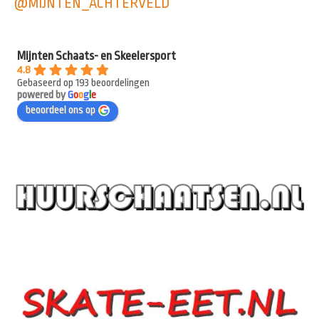
@MIJNTEN_ACHTERVELD
Mijnten Schaats- en Skeelersport
4.8
Gebaseerd op 193 beoordelingen
powered by
G
o
o
g
l
e
beoordeel ons op