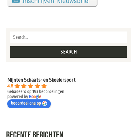
Mijnten Schaats- en Skeelersport
4.8
Gebaseerd op 193 beoordelingen
powered by
G
o
o
g
l
e
beoordeel ons op
RECENTE BERICHTEN