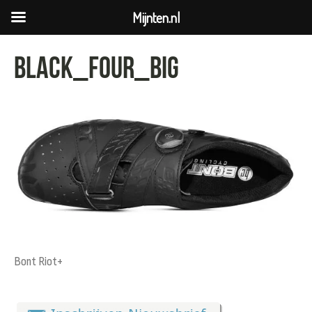
Mijnten.nl
black_four_big
Bont Riot+