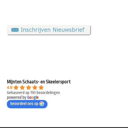
Mijnten Schaats- en Skeelersport
4.8
Gebaseerd op 193 beoordelingen
powered by
G
o
o
g
l
e
beoordeel ons op