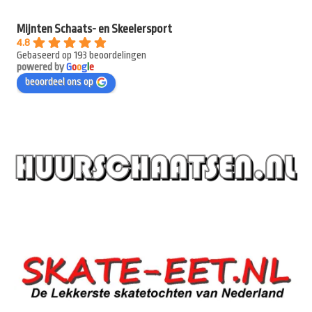
Mijnten Schaats- en Skeelersport
4.8
Gebaseerd op 193 beoordelingen
powered by
G
o
o
g
l
e
beoordeel ons op