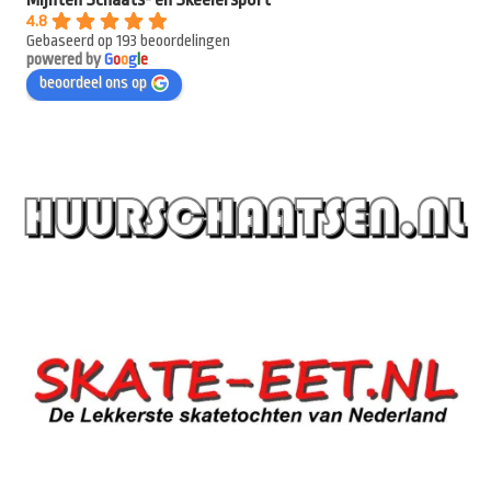
4.8
Gebaseerd op 193 beoordelingen
powered by
G
o
o
g
l
e
beoordeel ons op