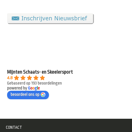
Mijnten Schaats- en Skeelersport
4.8
Gebaseerd op 193 beoordelingen
powered by
G
o
o
g
l
e
beoordeel ons op
CONTACT