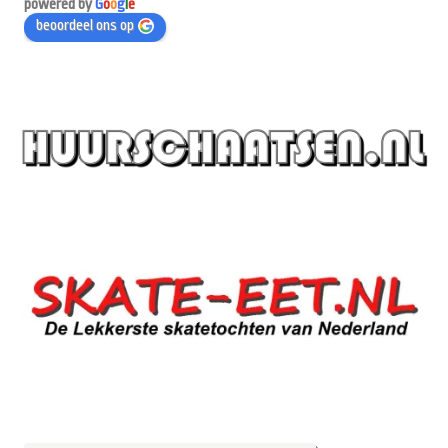
powered by
G
o
o
g
l
e
beoordeel ons op