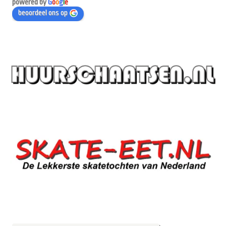
powered by
G
o
o
g
l
e
beoordeel ons op