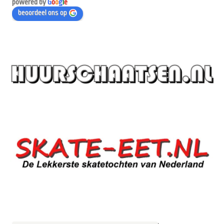
powered by
G
o
o
g
l
e
beoordeel ons op