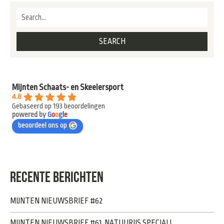
Mijnten Schaats- en Skeelersport
4.8
Gebaseerd op 193 beoordelingen
powered by
G
o
o
g
l
e
beoordeel ons op
RECENTE BERICHTEN
MIJNTEN NIEUWSBRIEF #62
MIJNTEN NIEUWSBRIEF #61, NATUURIJS SPECIAL!