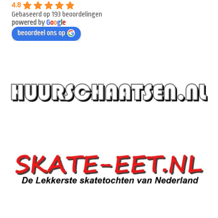
4.8
Gebaseerd op 193 beoordelingen
powered by
G
o
o
g
l
e
beoordeel ons op