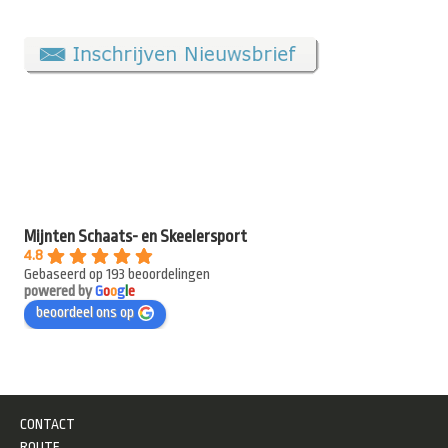
Mijnten Schaats- en Skeelersport
4.8
Gebaseerd op 193 beoordelingen
powered by
G
o
o
g
l
e
beoordeel ons op
CONTACT
ROUTE