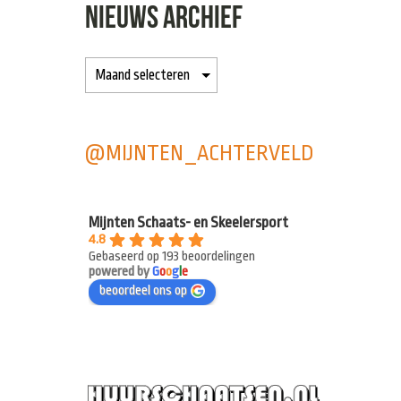
NIEUWS ARCHIEF
@MIJNTEN_ACHTERVELD
Mijnten Schaats- en Skeelersport
4.8
Gebaseerd op 193 beoordelingen
powered by
G
o
o
g
l
e
beoordeel ons op