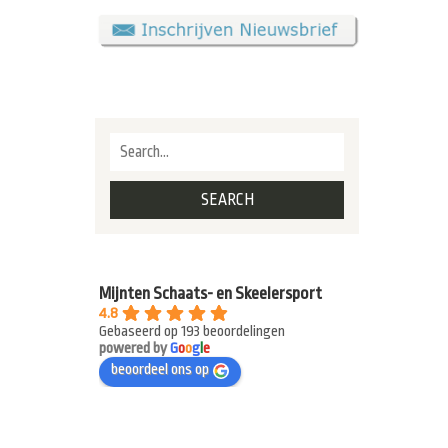
Mijnten Schaats- en Skeelersport
4.8
Gebaseerd op 193 beoordelingen
powered by
G
o
o
g
l
e
beoordeel ons op