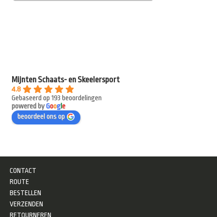
Mijnten Schaats- en Skeelersport
4.8
Gebaseerd op 193 beoordelingen
powered by
G
o
o
g
l
e
beoordeel ons op
CONTACT
ROUTE
BESTELLEN
VERZENDEN
RETOURNEREN