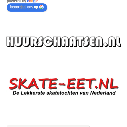
powered by
G
o
o
g
l
e
beoordeel ons op