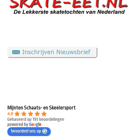
Mijnten Schaats- en Skeelersport
4.8
Gebaseerd op 193 beoordelingen
powered by
G
o
o
g
l
e
beoordeel ons op