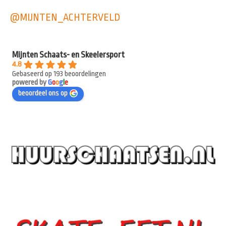
@MIJNTEN_ACHTERVELD
Mijnten Schaats- en Skeelersport
4.8
Gebaseerd op 193 beoordelingen
powered by
G
o
o
g
l
e
beoordeel ons op