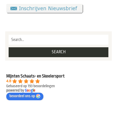
Mijnten Schaats- en Skeelersport
4.8
Gebaseerd op 193 beoordelingen
powered by
G
o
o
g
l
e
beoordeel ons op