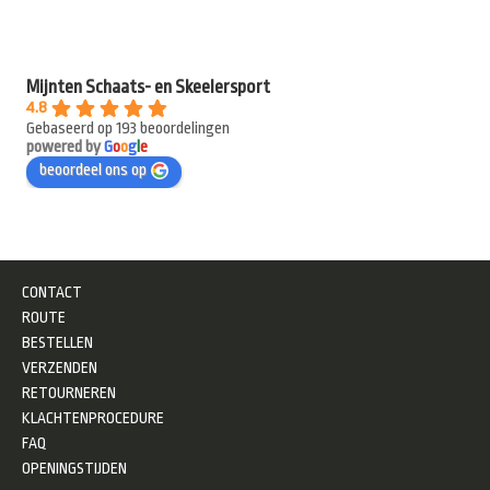
Mijnten Schaats- en Skeelersport
4.8
Gebaseerd op 193 beoordelingen
powered by
G
o
o
g
l
e
beoordeel ons op
CONTACT
ROUTE
BESTELLEN
VERZENDEN
RETOURNEREN
KLACHTENPROCEDURE
FAQ
OPENINGSTIJDEN