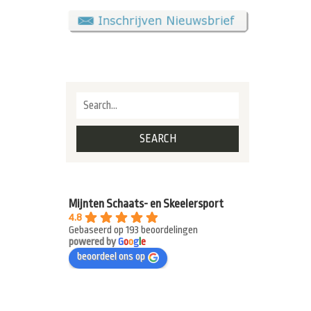
Mijnten Schaats- en Skeelersport
4.8
Gebaseerd op 193 beoordelingen
powered by
G
o
o
g
l
e
beoordeel ons op