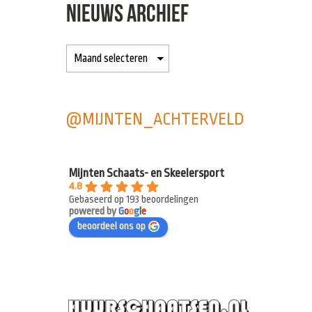
NIEUWS ARCHIEF
@MIJNTEN_ACHTERVELD
Mijnten Schaats- en Skeelersport
4.8
Gebaseerd op 193 beoordelingen
powered by
G
o
o
g
l
e
beoordeel ons op