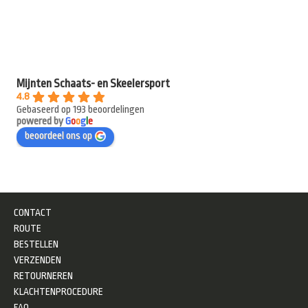
Mijnten Schaats- en Skeelersport
4.8
Gebaseerd op 193 beoordelingen
powered by
G
o
o
g
l
e
beoordeel ons op
CONTACT
ROUTE
BESTELLEN
VERZENDEN
RETOURNEREN
KLACHTENPROCEDURE
FAQ