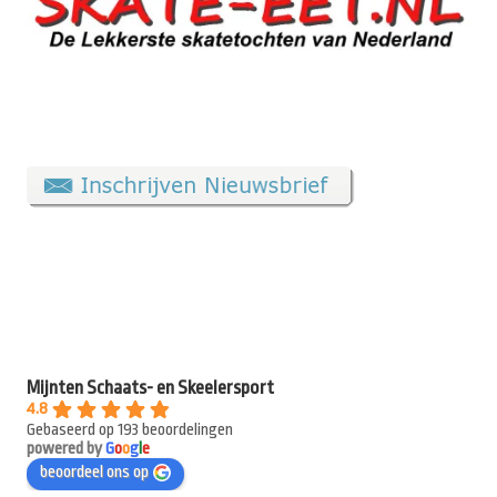
Mijnten Schaats- en Skeelersport
4.8
Gebaseerd op 193 beoordelingen
powered by
G
o
o
g
l
e
beoordeel ons op