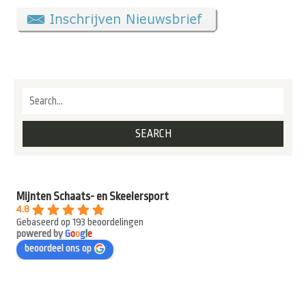
Mijnten Schaats- en Skeelersport
4.8
Gebaseerd op 193 beoordelingen
powered by
G
o
o
g
l
e
beoordeel ons op