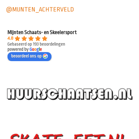
@MIJNTEN_ACHTERVELD
Mijnten Schaats- en Skeelersport
4.8
Gebaseerd op 193 beoordelingen
powered by
G
o
o
g
l
e
beoordeel ons op