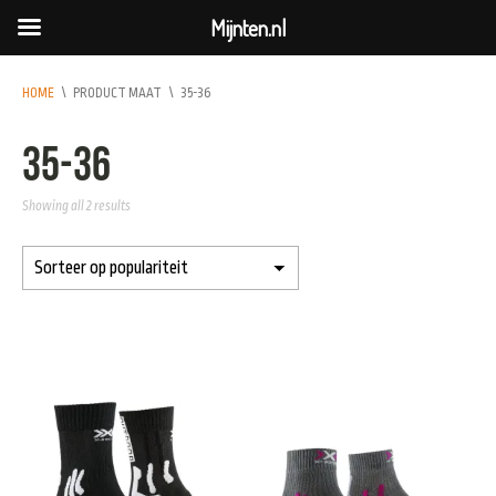
Mijnten.nl
HOME
\
PRODUCT MAAT
\
35-36
35-36
Showing all 2 results