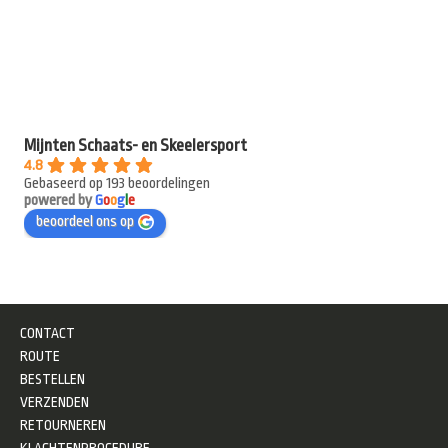
Mijnten Schaats- en Skeelersport
4.8
Gebaseerd op 193 beoordelingen
powered by
G
o
o
g
l
e
beoordeel ons op
CONTACT
ROUTE
BESTELLEN
VERZENDEN
RETOURNEREN