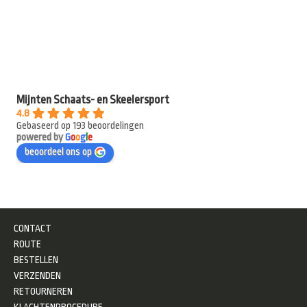
Mijnten Schaats- en Skeelersport
4.8
Gebaseerd op 193 beoordelingen
powered by
G
o
o
g
l
e
beoordeel ons op
CONTACT
ROUTE
BESTELLEN
VERZENDEN
RETOURNEREN