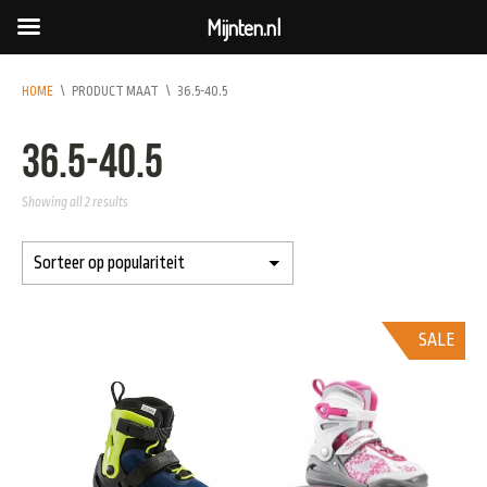
Mijnten.nl
HOME
\
PRODUCT MAAT
\
36.5-40.5
36.5-40.5
Showing all 2 results
SALE