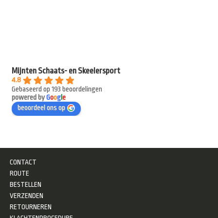
Mijnten Schaats- en Skeelersport
4.8
Gebaseerd op 193 beoordelingen
powered by
G
o
o
g
l
e
beoordeel ons op
CONTACT
ROUTE
BESTELLEN
VERZENDEN
RETOURNEREN
KLACHTENPROCEDURE